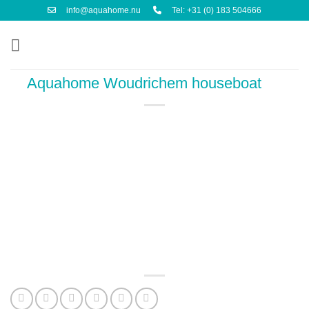
Ga
info@aquahome.nu
Tel: +31 (0) 183 504666
naar
inhoud
Aquahome Woudrichem houseboat