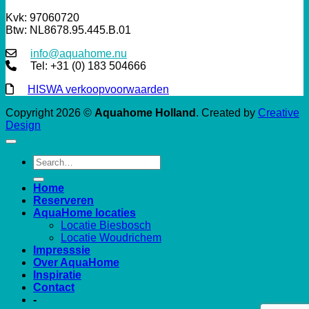
Kvk: 97060720
Btw: NL8678.95.445.B.01
info@aquahome.nu
Tel: +31 (0) 183 504666
HISWA verkoopvoorwaarden
Copyright 2026 ©
Aquahome Holland
. Created by
Creative
Design
Home
Reserveren
AquaHome locaties
Locatie Biesbosch
Locatie Woudrichem
Impresssie
Over AquaHome
Inspiratie
Contact
-