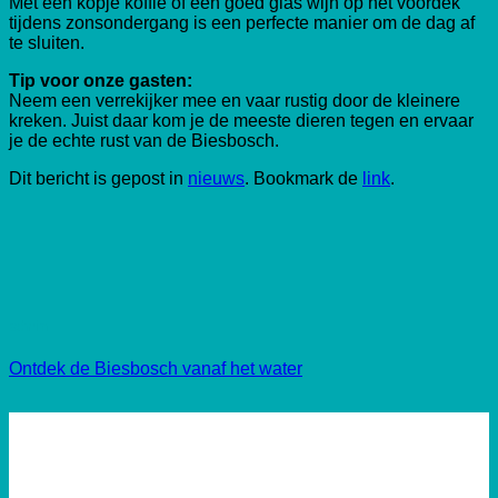
Met een kopje koffie of een goed glas wijn op het voordek
tijdens zonsondergang is een perfecte manier om de dag af
te sluiten.
Tip voor onze gasten:
Neem een verrekijker mee en vaar rustig door de kleinere
kreken. Juist daar kom je de meeste dieren tegen en ervaar
je de echte rust van de Biesbosch.
Dit bericht is gepost in
nieuws
. Bookmark de
link
.
admin
Ontdek de Biesbosch vanaf het water