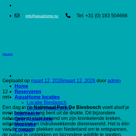
Tel: +31 (0) 183 504666
info@aquahome.nu
nieuws
De perfecte dag in de Biesbosch
Geplaatst op
maart 12, 2026
maart 12, 2026
door
admin
Home
12
Reserveren
mrt
AquaHome locaties
Locatie Biesbosch
Een dag in de
Nationaal Park De Biesbosch
voelt alsof je
Locatie Woudrichem
even helemaal weg bent uit de drukte. Dit bijzondere
Impresssie
natuurgebied staat bekend om zijn kronkelende kreken,
Over AquaHome
wilgenbossen en indrukwekkende dierenwereld. Het is één
Inspiratie
van de mooiste plekken van Nederland om te ontspannen,
Contact
de natuur te ontdekken en bijzondere wildlife te spotten.