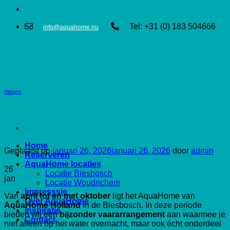
Tel: +31 (0) 183 504666
info@aquahome.nu
nieuws
Vaararrangementen uniek overnachten
midden in de natuur
Home
Geplaatst op
januari 26, 2026
januari 26, 2026
door
admin
Reserveren
AquaHome locaties
26
Locatie Biesbosch
jan
Locatie Woudrichem
Impresssie
Van
april tot en met oktober
ligt het AquaHome van
Over AquaHome
AquaHome Holland
in de Biesbosch. In deze periode
Inspiratie
bieden wij een
bijzonder vaararrangement
aan waarmee je
Contact
niet alleen op het water overnacht, maar ook écht onderdeel