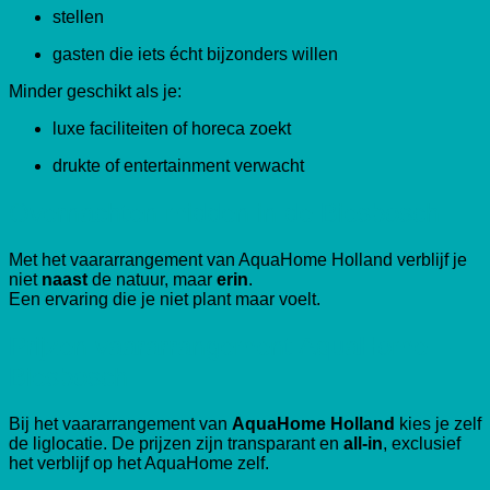
stellen
gasten die iets écht bijzonders willen
Minder geschikt als je:
luxe faciliteiten of horeca zoekt
drukte of entertainment verwacht
Overnachten midden in de Biesbosch
Met het vaararrangement van AquaHome Holland verblijf je
niet
naast
de natuur, maar
erin
.
Een ervaring die je niet plant maar voelt.
Prijzen vaararrangement AquaHome –
Biesbosch
Bij het vaararrangement van
AquaHome Holland
kies je zelf
de liglocatie. De prijzen zijn transparant en
all-in
, exclusief
het verblijf op het AquaHome zelf.