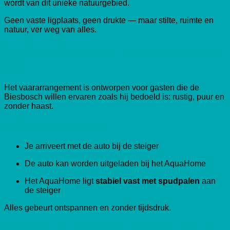
wordt van dit unieke natuurgebied.
Geen vaste ligplaats, geen drukte — maar stilte, ruimte en
natuur, ver weg van alles.
Wat houdt het vaararrangement precies
in?
Het vaararrangement is ontworpen voor gasten die de
Biesbosch willen ervaren zoals hij bedoeld is: rustig, puur en
zonder haast.
Aankomst bij de steiger
Je arriveert met de auto bij de steiger
De auto kan worden uitgeladen bij het AquaHome
Het AquaHome ligt
stabiel vast met spudpalen
aan
de steiger
Alles gebeurt ontspannen en zonder tijdsdruk.
Vertrek naar de natuur met een schipper