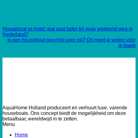
admin
Houseboat vs hotel: wat past beter bij jouw weekend weg in
Nederland?
Is een houseboat geschikt voor mij? Dit moet je weten vóór
je boekt
AquaHome Holland produceert en verhuurt luxe, varende
houseboats. Ons concept biedt de mogelijkheid om deze
betaalbaar, wereldwijd in te zetten.
Menu
Home