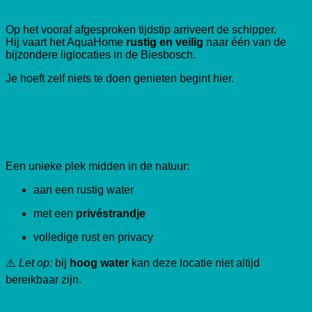
Op het vooraf afgesproken tijdstip arriveert de schipper.
Hij vaart het AquaHome
rustig en veilig
naar één van de
bijzondere liglocaties in de Biesbosch.
Je hoeft zelf niets te doen genieten begint hier.
De mogelijke liglocaties in de Biesbosch
Locatie 1: Privéstrandje
Een unieke plek midden in de natuur:
aan een rustig water
met een
privéstrandje
volledige rust en privacy
⚠️
Let op:
bij
hoog water
kan deze locatie niet altijd
bereikbaar zijn.
Locatie 2: Beverspot-locatie