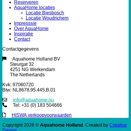
Reserveren
AquaHome locaties
Locatie Biesbosch
Locatie Woudrichem
Impresssie
Over AquaHome
Inspiratie
Contact
Contactgegevens
Aquahome Holland BV
Steurgat 32
4251 NG Werkendam
The Netherlands
Kvk: 97060720
Btw: NL8678.95.445.B.01
info@aquahome.nu
Tel: +31 (0) 183 504666
HISWA verkoopvoorwaarden
Copyright 2026 ©
Aquahome Holland
. Created by
Creative
Design