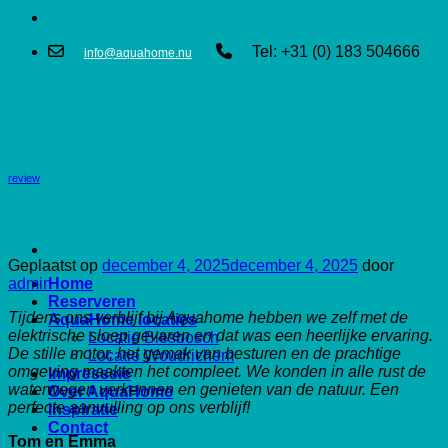
Tel: +31 (0) 183 504666
info@aquahome.nu
review
Review Tom en Emma
Geplaatst op
december 4, 2025
december 4, 2025
door
admin
Home
Reserveren
Tijdens ons verblijf bij Aquahome hebben we zelf met de
AquaHome locaties
elektrische sloep gevaren en dat was een heerlijke ervaring.
Locatie Biesbosch
De stille motor, het gemak van besturen en de prachtige
Locatie Woudrichem
omgeving maakten het compleet. We konden in alle rust de
Impresssie
waterwegen verkennen en genieten van de natuur. Een
Over AquaHome
perfecte aanvulling op ons verblijf!
Inspiratie
Contact
Tom en Emma