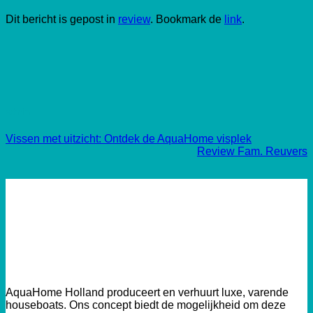
Dit bericht is gepost in
review
. Bookmark de
link
.
admin
Vissen met uitzicht: Ontdek de AquaHome visplek
Review Fam. Reuvers
AquaHome Holland produceert en verhuurt luxe, varende
houseboats. Ons concept biedt de mogelijkheid om deze