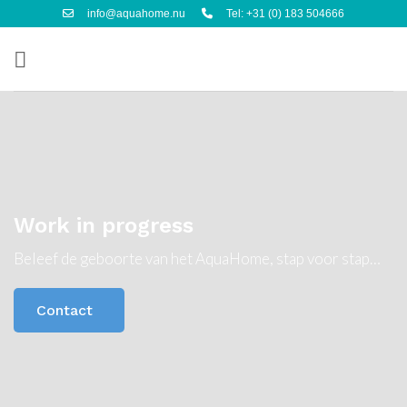
Ga
info@aquahome.nu
Tel: +31 (0) 183 504666
naar
inhoud
Work in progress
Beleef de geboorte van het AquaHome, stap voor stap…
Contact