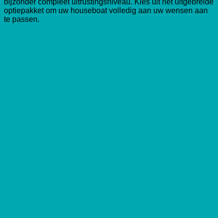
bijzonder compleet uitrustingsniveau. Kies uit het uitgebreide
optiepakket om uw houseboat volledig aan uw wensen aan
te passen.