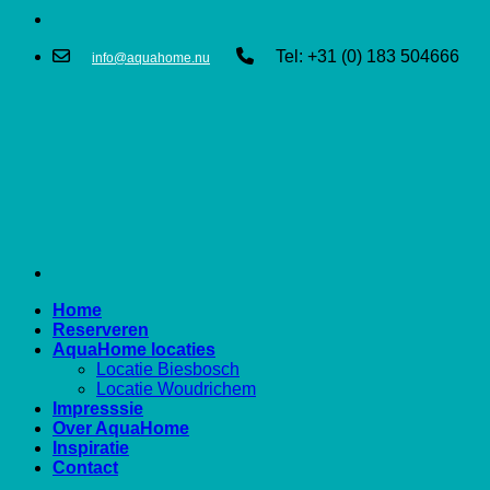
Tel: +31 (0) 183 504666
info@aquahome.nu
Home
Reserveren
AquaHome locaties
Locatie Biesbosch
Locatie Woudrichem
Impresssie
Over AquaHome
Inspiratie
Contact