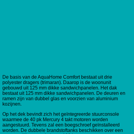
AquaHome Comfort, voor een
comfortabel
en duurzaam verblijf op het
water
AquaHome Comfort
De basis van de AquaHome Comfort bestaat uit drie
polyester dragers (trimaran). Daarop is de woonunit
gebouwd uit 125 mm dikke sandwichpanelen. Het dak
bestaat uit 125 mm dikke sandwichpanelen. De deuren en
ramen zijn van dubbel glas en voorzien van aluminium
kozijnen.
Op het dek bevindt zich het geïntegreerde stuurconsole
waarmee de 40 pk Mercury 4 takt motoren worden
aangestuurd. Tevens zal een boegschroef geïnstalleerd
worden. De dubbele brandstoftanks beschikken over een