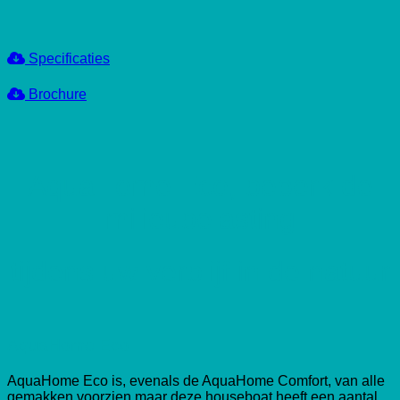
Specificaties
Brochure
AquaHome Eco, beperk de
milieubelasting
tijdens uw verblijf in de natuur
AquaHome Eco
AquaHome Eco is, evenals de AquaHome Comfort, van alle
gemakken voorzien maar deze houseboat heeft een aantal